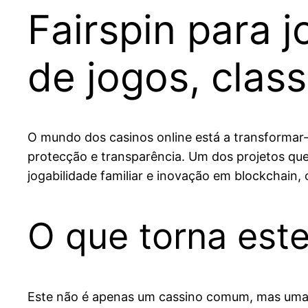
Fairspin para 
de jogos, clas
O mundo dos casinos online está a transformar
protecção e transparência. Um dos projetos qu
jogabilidade familiar e inovação em blockchain,
O que torna este
Este não é apenas um cassino comum, mas uma p