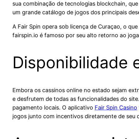
sua combinação de tecnologias blockchain, que 
um grande catálogo de jogos dos principais de
A Fair Spin opera sob licença de Curaçao, o que 
fairspin.io é famoso por seu alto retorno ao jo
Disponibilidade 
Embora os cassinos online no estado sejam extr
e desfrutem de todas as funcionalidades do site.
pagamento locais. O aplicativo
Fair Spin Casino
jogos junto com incentivos diretamente de seu di