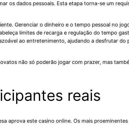
mar os dados pessoais. Esta etapa torna-se um requisi
ente. Gerenciar o dinheiro e o tempo pessoal no jogo
eleça limites de recarga e regulação do tempo gast
zoável ao entretenimento, ajudando a desfrutar do 
ovatos não só poderão jogar com prazer, mas também 
icipantes reais
esa aprova este casino online. Os mais proeminentes