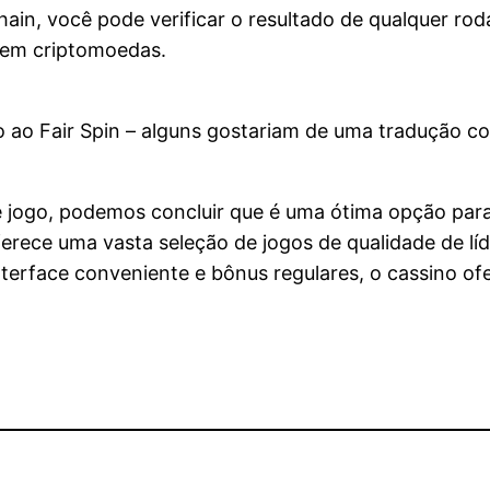
hain, você pode verificar o resultado de qualquer rod
 em criptomoedas.
ao Fair Spin – alguns gostariam de uma tradução co
de jogo, podemos concluir que é uma ótima opção par
erece uma vasta seleção de jogos de qualidade de lí
terface conveniente e bônus regulares, o cassino o