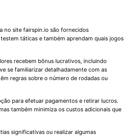
 no site fairspin.io são fornecidos
 testem táticas e também aprendam quais jogos
dores recebem bônus lucrativos, incluindo
deve se familiarizar detalhadamente com as
 têm regras sobre o número de rodadas ou
ção para efetuar pagamentos e retirar lucros.
 mas também minimiza os custos adicionais que
ias significativas ou realizar algumas