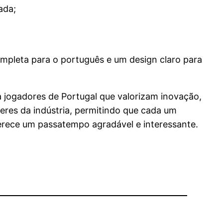
ada;
mpleta para o português e um design claro para
a jogadores de Portugal que valorizam inovação,
deres da indústria, permitindo que cada um
ferece um passatempo agradável e interessante.