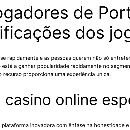
jogadores de Por
sificações dos j
-se rapidamente e as pessoas querem não só entret
e está a ganhar popularidade rapidamente no segment
 o recurso proporciona uma experiência única.
 casino online esp
lataforma inovadora com ênfase na honestidade e tr