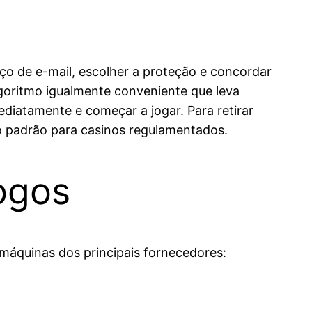
ço de e-mail, escolher a proteção e concordar
algoritmo igualmente conveniente que leva
diatamente e começar a jogar. Para retirar
o padrão para casinos regulamentados.
ogos
máquinas dos principais fornecedores: