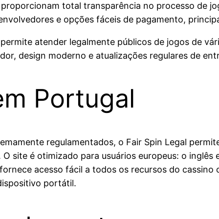
proporcionam total transparência no processo de jo
senvolvedores e opções fáceis de pagamento, princi
permite atender legalmente públicos de jogos de vári
gador, design moderno e atualizações regulares de en
em Portugal
emamente regulamentados, o Fair Spin Legal permite
 O site é otimizado para usuários europeus: o inglês 
fornece acesso fácil a todos os recursos do cassino 
spositivo portátil.